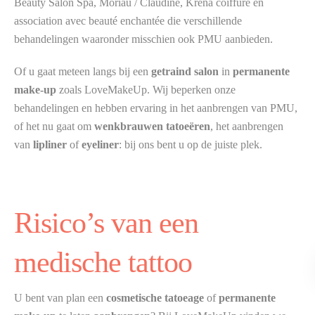
Beauty Salon Spa, Moriau / Claudine, Krena coiffure en
association avec beauté enchantée die verschillende
behandelingen waaronder misschien ook PMU aanbieden.
Of u gaat meteen langs bij een
getraind salon
in
permanente
make-up
zoals LoveMakeUp. Wij beperken onze
behandelingen en hebben ervaring in het aanbrengen van PMU,
of het nu gaat om
wenkbrauwen tatoeëren
, het aanbrengen
van
lipliner
of
eyeliner
: bij ons bent u op de juiste plek.
Risico’s van een
medische tattoo
U bent van plan een
cosmetische tatoeage
of
permanente