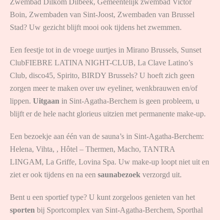
Zwembad Dilkom Dilbeek, Gemeentelijk zwembad Victor
Boin, Zwembaden van Sint-Joost, Zwembaden van Brussel
Stad? Uw gezicht blijft mooi ook tijdens het zwemmen.
Een feestje tot in de vroege uurtjes in Mirano Brussels, Sunset
ClubFIEBRE LATINA NIGHT-CLUB, La Clave Latino’s
Club, disco45, Spirito, BIRDY Brussels? U hoeft zich geen
zorgen meer te maken over uw eyeliner, wenkbrauwen en/of
lippen.
Uitgaan
in Sint-Agatha-Berchem is geen probleem, u
blijft er de hele nacht glorieus uitzien met permanente make-up.
Een bezoekje aan één van de sauna’s in Sint-Agatha-Berchem:
Helena, Vihta, , Hôtel – Thermen, Macho, TANTRA
LINGAM, La Griffe, Lovina Spa. Uw make-up loopt niet uit en
ziet er ook tijdens en na een
saunabezoek
verzorgd uit.
Bent u een sportief type? U kunt zorgeloos genieten van het
sporten
bij Sportcomplex van Sint-Agatha-Berchem, Sporthal