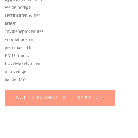
we de nodige
certificaten
& het
attest
“hygiëneprocedures
voor tattoos en
piercings”. Bij
PMU Studio
LoveMakeUp bent
u in veilige
handen!/p>
WAT IS PERMANENTE MAKE UP?